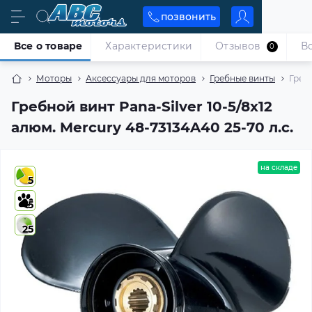
позвонить
Все о товаре
Характеристики
Отзывов
В
0
Моторы
Аксессуары для моторов
Гребные винты
Гребн
Гребной винт Pana-Silver 10-5/8x12
алюм. Mercury 48-73134A40 25-70 л.с.
на складе
5
5
25