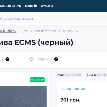
висный центр
Trade-in
Отзывы
ы и кабели
Датчик уровня топлива ECMS (черный)
ива ECMS (черный)
ов
Вопросы
0
0
Код:
800-00009
Бренд:
ECMS
на складе
Нашли дешевле?
701 грн.