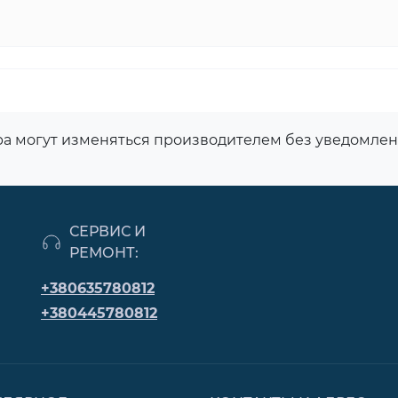
ара могут изменяться производителем без уведомле
СЕРВИС И
РЕМОНТ:
+380635780812
+380445780812