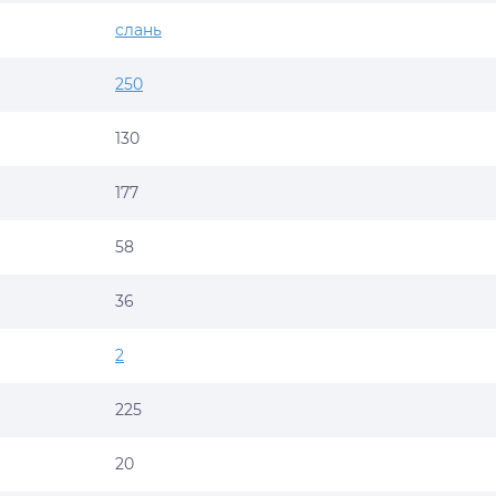
слань
250
130
177
58
36
2
225
20