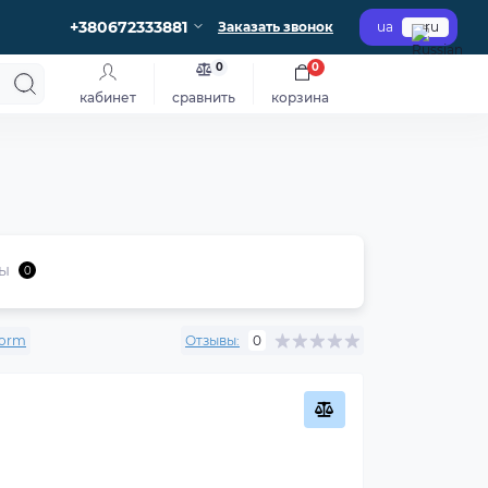
+380672333881
Заказать звонок
ua
ru
0
0
кабинет
сравнить
корзина
ы
0
torm
Отзывы:
0