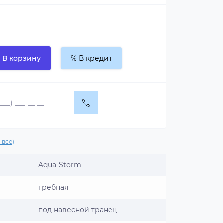
В корзину
% В кредит
 все)
Aqua-Storm
гребная
под навесной транец