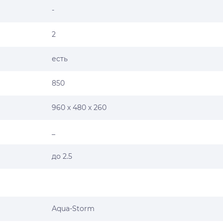
-
2
есть
850
960 х 480 х 260
_
до 2.5
Aqua-Storm