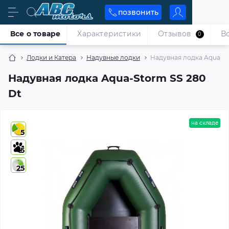
позвонить
Все о товаре
Характеристики
Отзывов
В
0
Лодки и Катера
Надувные лодки
Надувная лодка Aqua-St
Надувная лодка Aqua-Storm SS 280
Dt
на складе
5
5
25