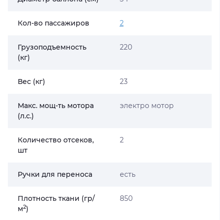
Кол-во пассажиров
2
Грузоподъемность
220
(кг)
Вес (кг)
23
Макс. мощ-ть мотора
электро мотор
(л.с.)
Количество отсеков,
2
шт
Ручки для переноса
есть
Плотность ткани (гр/
850
2
м
)