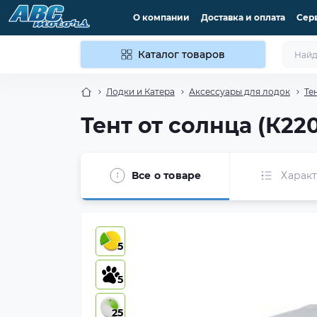
О компании
Доставка и оплата
Сер
Каталог товаров
Лодки и Катера
Аксессуары для лодок
Те
Тент от солнца (К22
Все о товаре
Харак
5
5
25