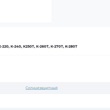
220, К-240, К250T, К-260Т, К-270Т, K-280T
Солнцезащитный