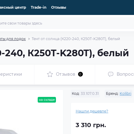
висный центр
Trade-in
Отзывы
нты для лодок
Тент от солнца (К220-240, К250T-K280T), белый
0-240, К250T-K280T), белый
теристики
Отзывов
Вопрос
0
Код:
33.107.0.31
Бренд:
Kolibri
на складе
Нашли дешевле?
3 310 грн.