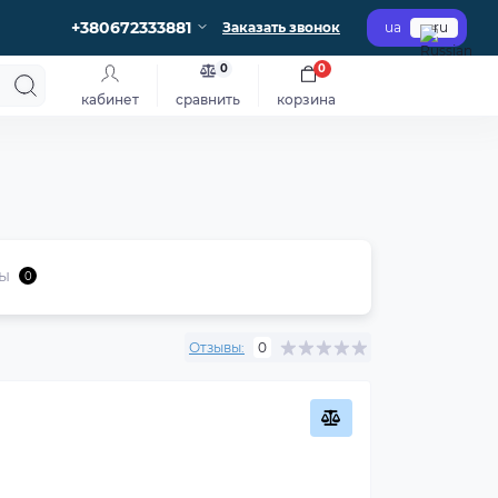
+380672333881
Заказать звонок
ua
ru
0
0
кабинет
сравнить
корзина
ы
0
Отзывы:
0