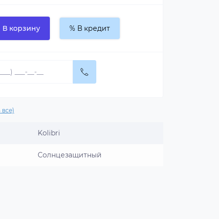
В корзину
% В кредит
 все)
Kolibri
Солнцезащитный