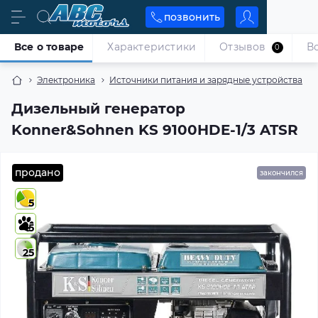
позвонить
Все о товаре
Характеристики
Отзывов
В
0
Электроника
Источники питания и зарядные устройства
Дизельный генератор
Konner&Sohnen KS 9100HDE-1/3 ATSR
продано
закончился
5
5
25