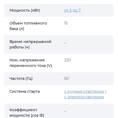
Мощность (кВт)
от 5 до 7
Объем топливного
15
бака (л)
Время непрерывной
_
работы (ч)
Ном. напряжение
220
переменного тока (V)
Частота (Гц)
50
Система старта
с ручным стартером
|
с электростартером
Коэффициент
_
мощности (cos Ф)