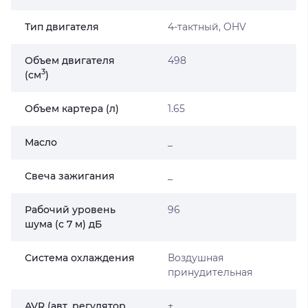
Тип двигателя
4-тактный, OHV
Объем двигателя
498
3
(cм
)
Объем картера (л)
1.65
Масло
_
Свеча зажигания
_
Рабочий уровень
96
шума (c 7 м) дБ
Система охлаждения
Воздушная
принудительная
AVR (авт. регулятор
+