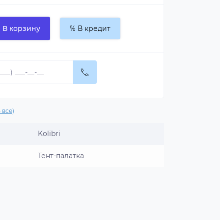
В корзину
% В кредит
 все)
Kolibri
Тент-палатка