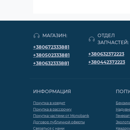
МАГАЗИН:
ОТДЕЛ
ЗАПЧАСТЕЙ:
+380672333881
+380632372223
+380502333881
+380442372223
+380632333881
ИНФОРМАЦИЯ
ПОП
Покупка в кредит
Бензин
Покупка в рассрочку
Надувн
Покупка частями от Monobank
Генера
Договор публичной оферты
Эхолот
Связаться с нами
Квадро