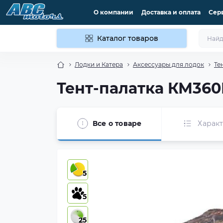
О компании
Доставка и оплата
Сер
Каталог товаров
Лодки и Катера
Аксессуары для лодок
Те
Тент-палатка КМ360
Все о товаре
Харак
5
5
25