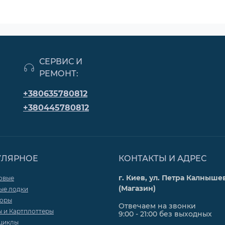
СЕРВИС И
РЕМОНТ:
+380635780812
+380445780812
УЛЯРНОЕ
КОНТАКТЫ И АДРЕС
г. Киев, ул. Петра Калнышев
овые
(Магазин)
ые лодки
торы
Отвечаем на звонки
ы и Картплоттеры
9:00 - 21:00 без выходных
циклы