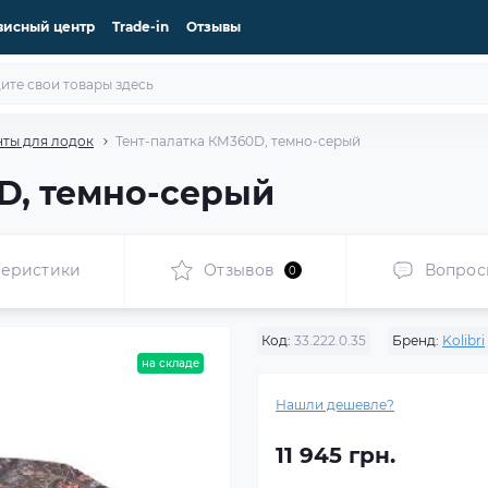
висный центр
Trade-in
Отзывы
нты для лодок
Тент-палатка КМ360D, темно-серый
D, темно-серый
теристики
Отзывов
Вопрос
0
Код:
33.222.0.35
Бренд:
Kolibri
на складе
Нашли дешевле?
11 945 грн.