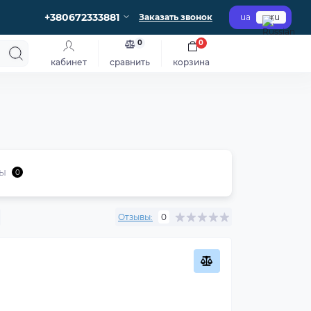
+380672333881
Заказать звонок
ua
ru
0
0
кабинет
сравнить
корзина
ы
0
Отзывы:
0