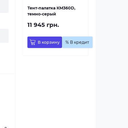
Тент-палатка КМ360D,
темно-серый
11 945 грн.
В корзину
% В кредит