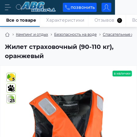
позвонить
Все о товаре
Характеристики
Отзывов
В
0
Кемпинг и отдых
Безопасность на воде
Спасательные жи
Жилет страховочный (90-110 кг),
оранжевый
в наличии
5
5
25