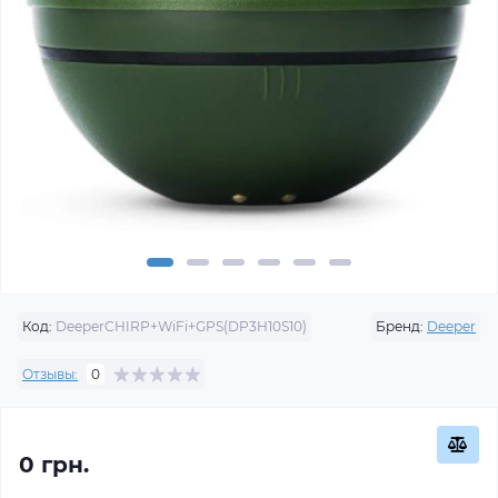
Код:
DeeperCHIRP+WiFi+GPS(DP3H10S10)
Бренд:
Deeper
Отзывы:
0
0 грн.