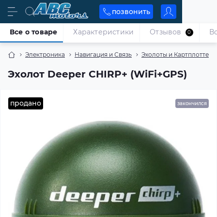
позвонить
Все о товаре
Характеристики
Отзывов
В
0
Электроника
Навигация и Связь
Эхолоты и Картплоттеры
Эхолот Deeper CHIRP+ (WiFi+GPS)
продано
закончился