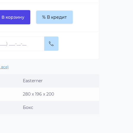
В корзину
% В кредит
 все)
Easterner
280 x 196 x 200
Бокс