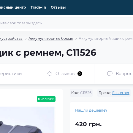
висный центр
Trade-in
Отзывы
 устройства
Аккумуляторные боксы
Аккумуляторный ящик с ремн
к с ремнем, C11526
теристики
Отзывов
Вопрос
0
Код:
C11526
Бренд:
Easterner
в наличии
Нашли дешевле?
420 грн.