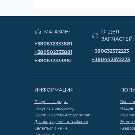
МАГАЗИН:
ОТДЕЛ
ЗАПЧАСТЕЙ:
+380672333881
+380632372223
+380502333881
+380442372223
+380632333881
ИНФОРМАЦИЯ
ПОП
Покупка в кредит
Бензин
Покупка в рассрочку
Надувн
Покупка частями от Monobank
Генера
Договор публичной оферты
Эхолот
Связаться с нами
Квадро
Карта сайта