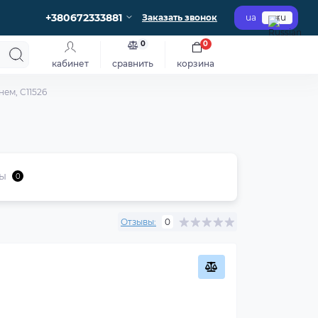
+380672333881
Заказать звонок
ua
ru
0
0
кабинет
сравнить
корзина
ем, C11526
ы
0
Отзывы:
0