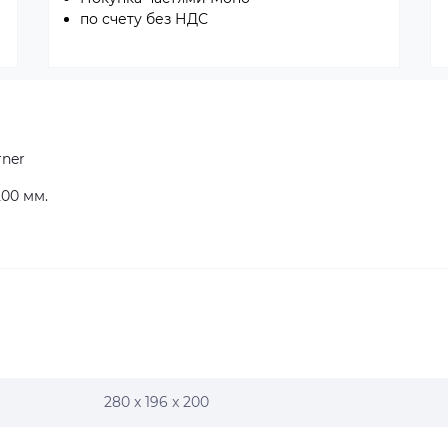
по счету без НДС
rner
200 мм.
280 x 196 x 200