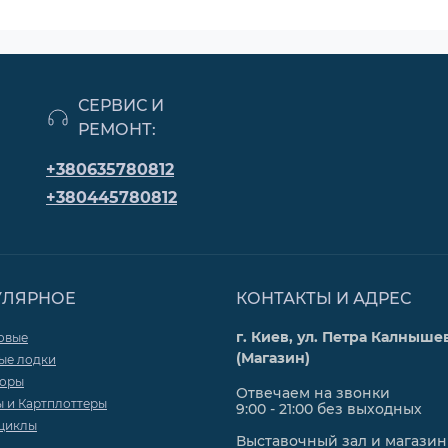
СЕРВИС И
РЕМОНТ:
+380635780812
+380445780812
УЛЯРНОЕ
КОНТАКТЫ И АДРЕС
г. Киев, ул. Петра Калнышев
овые
(Магазин)
ые лодки
торы
Отвечаем на звонки
ы и Картплоттеры
9:00 - 21:00 без выходных
циклы
Выставочный зал и магазин