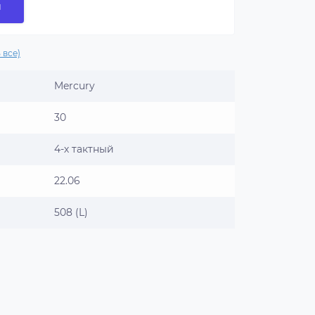
и
 все)
Mercury
30
4-х тактный
22.06
508 (L)