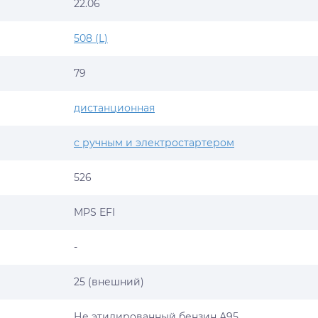
22.06
508 (L)
79
дистанционная
с ручным и электростартером
526
MPS EFI
-
25 (внешний)
Не этилированный бензин А95