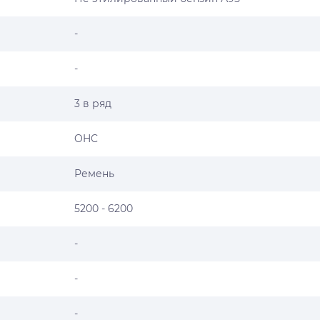
-
-
3 в ряд
OHC
Ремень
5200 - 6200
-
-
-