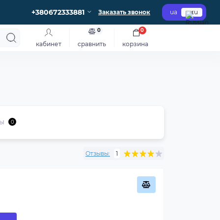
+380672333881
Заказать звонок
ua
ru
0
0
кабинет
сравнить
корзина
ы
0
Отзывы:
1