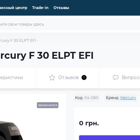
висный центр
Trade-in
Отзывы
ury F 30 ELPT EFI
cury F 30 ELPT EFI
теристики
Отзывов
Вопрос
1
Код:
04-080
Бренд:
Mercury
закончился
0 грн.