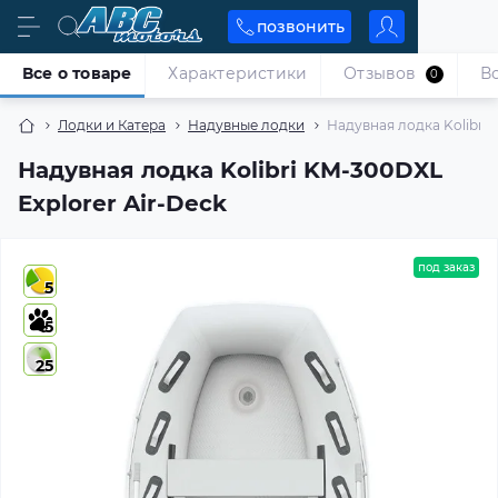
позвонить
Все о товаре
Характеристики
Отзывов
В
0
Лодки и Катера
Надувные лодки
Надувная лодка Kolibri 
Надувная лодка Kolibri KM-300DXL
Explorer Air-Deck
под заказ
5
5
25