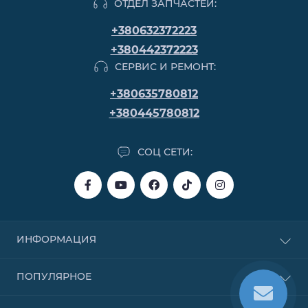
ОТДЕЛ ЗАПЧАСТЕЙ:
+380632372223
+380442372223
СЕРВИС И РЕМОНТ:
+380635780812
+380445780812
СОЦ СЕТИ:
ИНФОРМАЦИЯ
Покупка в кредит
ПОПУЛЯРНОЕ
Покупка в рассрочку
Покупка частями от Monobank
Бензиновые