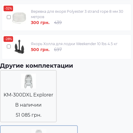
-32%
Веревка для якоря Polyester 3 strand rope 8 мм 30
метров
300 грн.
439
-28%
Якорь Холла для лодки Weekender 10 lbs 4.5 кг
500 грн.
697
Другие комплектации
KM-300DXL Explorer
В наличии
51 085 грн.