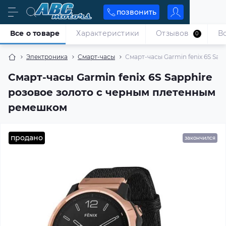
позвонить
Все о товаре
Характеристики
Отзывов
В
0
Электроника
Смарт-часы
Смарт-часы Garmin fenix 6S Sa
Смарт-часы Garmin fenix 6S Sapphire
розовое золото с черным плетенным
ремешком
продано
закончился