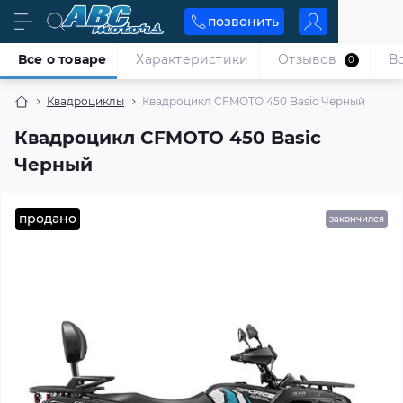
позвонить
Все о товаре
Характеристики
Отзывов
В
0
Квадроциклы
Квадроцикл CFMOTO 450 Basic Черный
Квадроцикл CFMOTO 450 Basic
Черный
продано
закончился