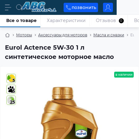
позвонить
Все о товаре
Характеристики
Отзывов
В
0
Моторы
Аксессуары для моторов
Масла и смазки
Euro
Eurol Actence 5W-30 1 л
синтетическое моторное масло
в наличии
5
5
25