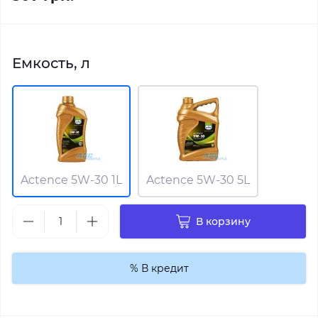
Емкость, л
Actence 5W-30 1L
Actence 5W-30 5L
В корзину
% В кредит