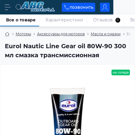
позвонить
Все о товаре
Характеристики
Отзывов
В
0
Моторы
Аксессуары для моторов
Масла и смазки
Euro
Eurol Nautic Line Gear oil 80W-90 300
мл смазка трансмиссионная
на складе