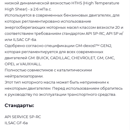
низкой динамической вязкостью HTHS (High Temperature
High Shear) - ≥ 2.6 мПа.с.
Используется в современных бензиновых двигателях, для
которых регламентировано использование
энергосберегающих моторных масел классом вязкости 20 и
соответствием требованиям стандартом API SP-RC, API SP и/
или ILSAC GF-6a.
Одобрено согласно спецификации GM-dexos1™ GEN2,
которая регламентируется для всех современных
двигателей GM: BUICK, CADILLAC, CHEVROLET, GM, GMC,
OPEL и VAUXHALL.
Полностью совместимое с каталитическими
нейтрализаторами.
Этот тип моторного масла может быть неприменим к
некоторым двигателям. Перед использованием обратитесь
к руководству по эксплуатации транспортного средства.
Стандарты:
API SERVICE SP-RC
ILSAC GF-6a