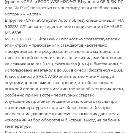
(уровень GF-5) и FORD WSS M2C 947-B1 (уровни GF-5, SN-RC
или SN Plus) полностью демонстрируют эти требования к
моторным маслам.
В Группе FCA (Fiat Chrysler Automobiles), спецификация FIAT
9.55535-CR1 является идентичной спецификации CHYSLER
MS-6395.
MOTUL 8100 ECO-lite 0W-20 полностью соответсвует всем
этим строгим требованиям стандартов касательно
продуктивности и ресурсности смазочного материала, а
также полной совместимости с такими видами биотоплив,
как сжиженые газ (LPG), сжатый газ (CNG) и биоэтанолы, с
использованием этанола до 85% в смеси (биоэтанол – Е85).
Класс вязкости SAE 0W-20 значительно минимизирует
внутригидродинамическое трение, что обеспечивает
выскоий степень оптимизации топливной экономичности,
особенно при низкотемпературных стартах.
Улучшенное протекание данного моторного масла при
низкотемпературных стартах обеспечивает быстрое
возрастание давление в системе смазывания двигателя,
ускорений набор оборотов и быстрый выход на рабочие
температуры.
Данный тип смазочных материалов способен значительно