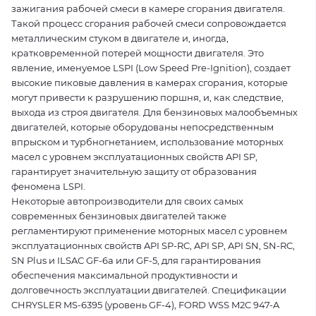
зажигания рабочей смеси в камере сгорания двигателя.
Такой процесс сгорания рабочей смеси сопровождается
металлическим стуком в двигателе и, иногда,
кратковременной потерей мощности двигателя. Это
явление, именуемое LSPI (Low Speed Pre-Ignition), создает
высокие пиковые давления в камерах сгорания, которые
могут привести к разрушению поршня, и, как следствие,
выхода из строя двигателя. Для бензиновых малообъемных
двигателей, которые оборудованы непосредственным
впрыском и турбногнетанием, использование моторных
масел с уровнем эксплуатационных свойств API SP,
гарантирует значительную защиту от образования
феномена LSPI.
Некоторые автопроизводители для своих самых
современных бензиновых двигателей также
регламентируют применение моторных масел с уровнем
эксплуатационных свойств API SP-RC, API SP, API SN, SN-RC,
SN Plus и ILSAC GF-6a или GF-5, для гарантирования
обеспечения максимальной продуктивности и
долговечность эксплуатации двигателей. Спецификации
CHRYSLER MS-6395 (уровень GF-4), FORD WSS M2C 947-A