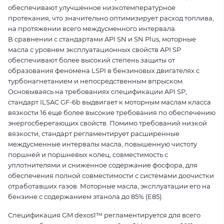
обеспечивают улучшенное низкотемпературное
протекания, что значительно оптимизирует расход топлива,
на протяжении всего междусменного интервала.
В сравнении с стандартами API SN и SN Plus, моторные
масла с уровнем эксплуатационных свойств API SP
обеспечивают более высокий степень защиты от
образования феномена LSPI в бензиновых двигателях с
турбонагнетанием и непосредственным впрыском.
Основываясь на требованиях спецификации API SP,
стандарт ILSAC GF-6b выдвигает к моторным маслам класса
вязкости 16 еще более высокие требования по обеспечению
энергосберегающих свойств. Помимо требований низкой
вязкости, стандарт регламентирует расширенные
междусменные интервалы масла, повышенную чистоту
поршней и поршневых колец, совместимость с
уплотнителями и сниженное содержание фосфора, для
обеспечения полной совместимости с системами доочистки
отработавших газов. Моторные масла, эксплуатации его на
бензине с содержанием этанола до 85% (Е85).
Спецификация GM dexos1™ регламентируется для всего