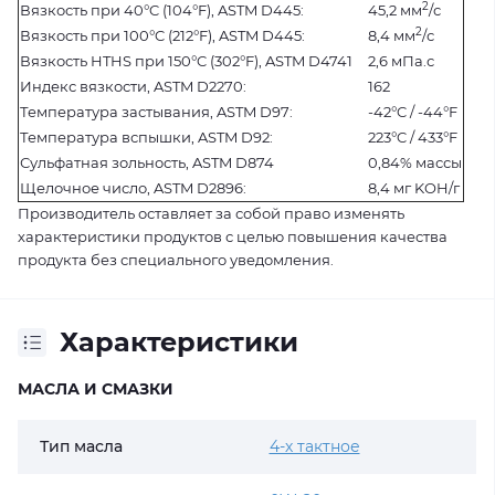
2
Вязкость при 40°C (104°F), ASTM D445:
45,2 мм
/с
2
Вязкость при 100°C (212°F), ASTM D445:
8,4 мм
/с
Вязкость HTHS при 150°C (302°F), ASTM D4741
2,6 мПа.с
Индекс вязкости, ASTM D2270:
162
Температура застывания, ASTM D97:
-42°C / -44°F
Температура вспышки, ASTM D92:
223°C / 433°F
Сульфатная зольность, ASTM D874
0,84% массы
Щелочное число, ASTM D2896:
8,4 мг KOH/г
Производитель оставляет за собой право изменять
характеристики продуктов с целью повышения качества
продукта без специального уведомления.
Характеристики
МАСЛА И СМАЗКИ
Тип масла
4-х тактное