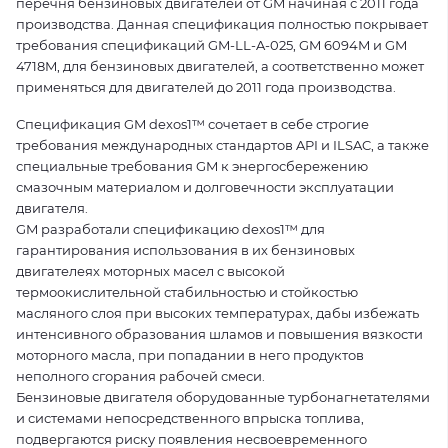
перечня бензиновых двигателей от GM начиная с 2011 года
производства. Данная спецификация полностью покрывает
требования спецификаций GM-LL-A-025, GM 6094M и GM
4718M, для бензиновых двигателей, а соответственно может
применяться для двигателей до 2011 года производства.
Спецификация GM dexos1™ сочетает в себе строгие
требования международных стандартов API и ILSAC, а также
специальные требования GM к энергосбережению
смазочным материалом и долговечности эксплуатации
двигателя.
GM разработали спецификацию dexos1™ для
гарантирования использования в их бензиновых
двигателеях моторных масел с высокой
термоокислительной стабильностью и стойкостью
масляного слоя при высоких температурах, дабы избежать
интенсивного образования шламов и повышения вязкости
моторного масла, при попадании в него продуктов
неполного сгорания рабочей смеси.
Бензиновые двигателя оборудованные турбонагнетателями
и системами непосредственного впрыска топлива,
подвергаются риску появления несвоевременного