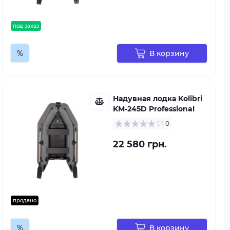
под заказ
%
В корзину
Надувная лодка Kolibri
KM-245D Professional
0
22 580 грн.
продано
%
В корзину