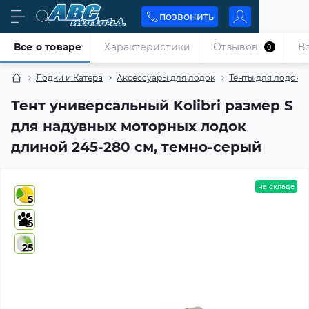
позвонить
Все о товаре
Характеристики
Отзывов
В
0
Лодки и Катера
Аксессуары для лодок
Тенты для лодок
Тент универсальный Kolibri размер S
для надувных моторных лодок
длиной 245-280 см, темно-серый
на складе
5
5
25