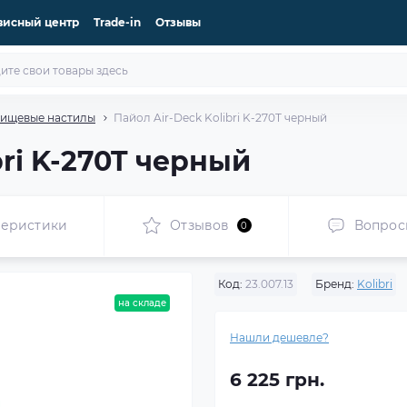
висный центр
Trade-in
Отзывы
ищевые настилы
Пайол Air-Deck Kolibri K-270T черный
bri K-270T черный
теристики
Отзывов
Вопрос
0
Код:
23.007.13
Бренд:
Kolibri
на складе
Нашли дешевле?
6 225 грн.