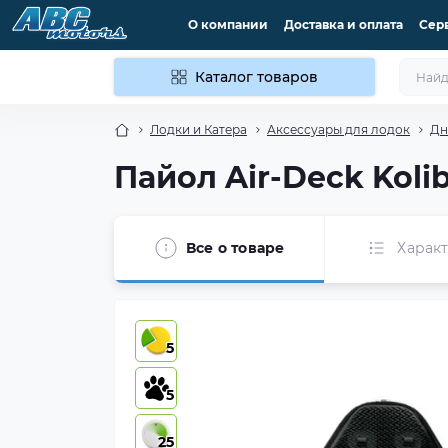
О компании
Доставка и оплата
Сер
Каталог товаров
Лодки и Катера
Аксессуары для лодок
Дн
Пайол Air-Deck Koli
Все о товаре
Харак
5
5
25