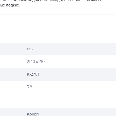
ых лодках
.
пвх
2140 x 710
K-270T
3.8
Kolibri