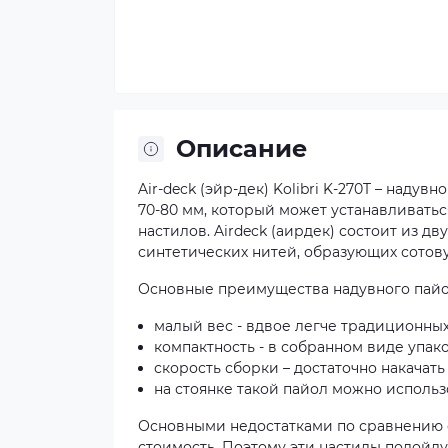
Описание
Air-deck (эйр-дек) Kolibri K-270T – наду
70-80 мм, который может устанавливатьс
настилов. Airdeck (аирдек) состоит из д
синтетических нитей, образующих сотову
Основные преимущества надувного пайо
малый вес - вдвое легче традиционны
компактность - в собранном виде упа
скорость сборки – достаточно накачать
на стоянке такой пайол можно использ
Основными недостатками по сравнению с
стоимость. Поэтому эти настилы подойд