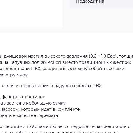
Подходит на
вной днищевой настил высокого давления (0.6 – 1.0 Бар), толщ
я на
надувных лодках Kolibri
вместо традиционных жестких
вух слоев ткани ПВХ, соединенных между собой тысячами
ю структуру.
ла для использования в
надувных лодках
ПВХ:
х фанерных настилов
ковывается в небольшую сумку
 насосом, который идет в комплекте
овать в качестве каремата
 жесткими пайолами является недостаточная жесткость и
ут для
гребных лодок
и
плоскодонных лодок
, но мы не