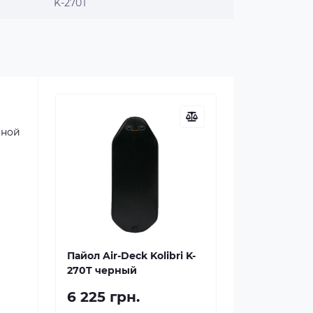
K-270T
иной
Пайол Air-Deck Kolibri K-
270T черный
6 225 грн.