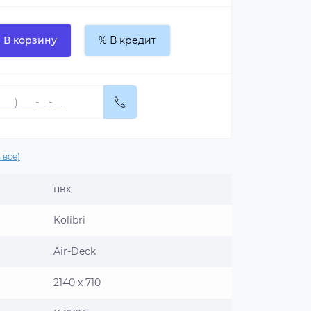
В корзину
% В кредит
 все)
пвх
Kolibri
Air-Deck
2140 x 710