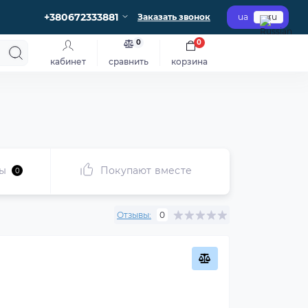
+380672333881
Заказать звонок
ua
ru
0
0
кабинет
сравнить
корзина
ы
Покупают вместе
0
Отзывы:
0