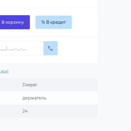
В корзину
% В кредит
 все)
Deeper
держатель
24