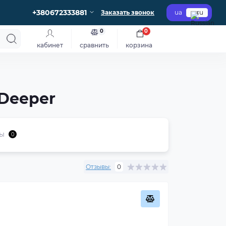
+380672333881
Заказать звонок
ua
ru
0
0
кабинет
сравнить
корзина
 Deeper
ы
0
Отзывы:
0