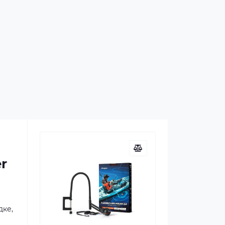
r
дке,