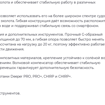
олота и обеспечивает стабильную работу в различных
озволяет использовать его на более широком спектре судо
 эхолота. Гибкая конструкция даёт возможность расположи
я в воде и поддерживал стабильную связь со смартфоном.
ния и дополнительных инструментов. Прочный G-образный
лщиной до 70 мм, а гибкая опора позволяет быстро менять
ссчитана на нагрузку до 20 кг, поэтому эффективно работае
сти движения.
омпозитных материалов, крепление устойчиво к солёной во
ениям. Волновой компенсатор обеспечивает стабильную
й ремешок гарантирует дополнительную безопасность.
лотами Deeper PRO, PRO+, CHIRP и CHIRP+.
струментов.