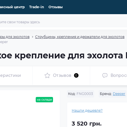
висный центр
Trade-in
Отзывы
ры для эхолотов
Струбцины, крепления и держатели для эхолотов
eeper
ое крепление для эхолота
теристики
Отзывов
Вопрос
0
Код:
FNG0003
Бренд:
Deeper
на складе
Нашли дешевле?
3 520 грн.