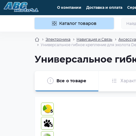
О компании
Доставка и оплата
Сер
Каталог товаров
Электроника
Навигация и Связь
Аксессуа
Универсальное гибкое крепление для эхолота D
Универсальное гибк
Все о товаре
Харак
5
5