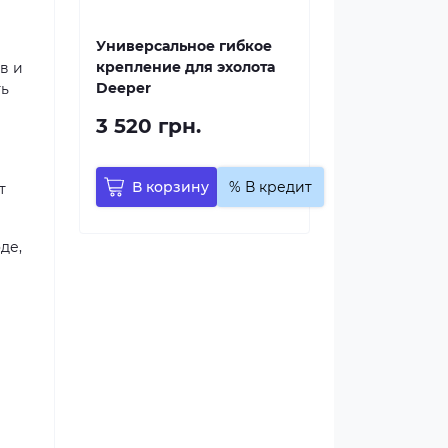
Универсальное гибкое
крепление для эхолота
в и
Deeper
ть
3 520 грн.
В корзину
% В кредит
т
де,