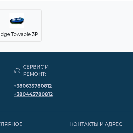
idge Towable 3P
СЕРВИС И
РЕМОНТ:
+380635780812
+380445780812
УЛЯРНОЕ
КОНТАКТЫ И АДРЕС