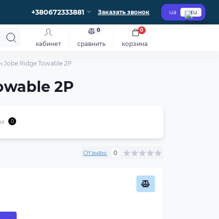
+380672333881
Заказать звонок
ua
ru
0
0
кабинет
сравнить
корзина
 Jobe Ridge Towable 2P
owable 2P
ы
0
Отзывы:
0