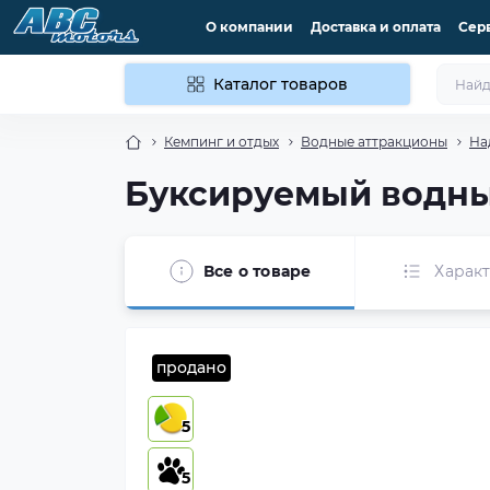
О компании
Доставка и оплата
Сер
Каталог товаров
Кемпинг и отдых
Водные аттракционы
На
Буксируемый водный
Все о товаре
Харак
продано
5
5