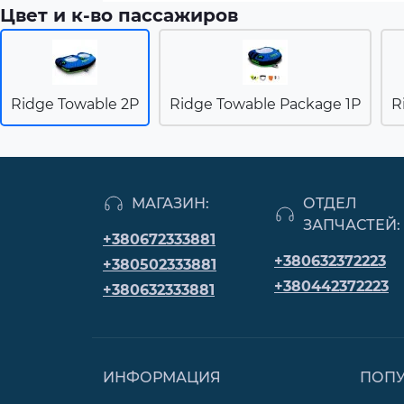
Цвет и к-во пассажиров
Ridge Towable 2P
Ridge Towable Package 1P
R
МАГАЗИН:
ОТДЕЛ
ЗАПЧАСТЕЙ:
+380672333881
+380632372223
+380502333881
+380442372223
+380632333881
ИНФОРМАЦИЯ
ПОП