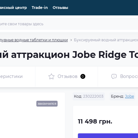
висный центр
Trade-in
Отзывы
дувные водные таблетки и плюшки
Буксируемый водный аттракцион
 аттракцион Jobe Ridge T
теристики
Отзывов
Вопрос
0
Код:
230222003
Бренд:
Jobe
закончился
11 498 грн.