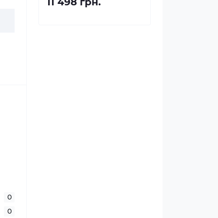
11 498 грн.
0
0