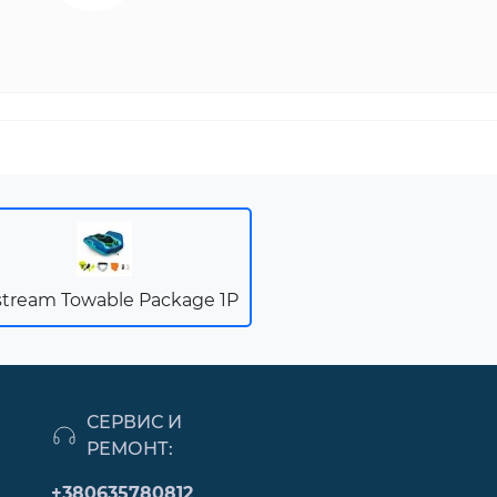
stream Towable Package 1P
СЕРВИС И
РЕМОНТ:
+380635780812