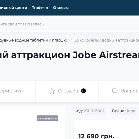
висный центр
Trade-in
Отзывы
дувные водные таблетки и плюшки
Буксируемый водный аттракцион 
 аттракцион Jobe Airstre
теристики
Отзывов
Вопрос
0
Код:
238826002
Бренд:
Jobe
закончился
12 690 грн.