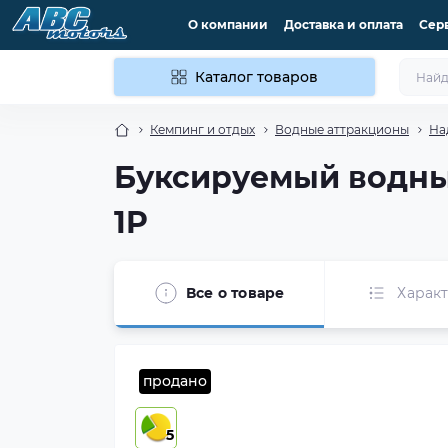
О компании
Доставка и оплата
Сер
Каталог товаров
Кемпинг и отдых
Водные аттракционы
На
Буксируемый водный
1P
Все о товаре
Харак
продано
5