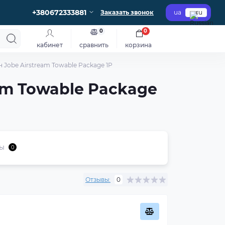
+380672333881
Заказать звонок
ua
ru
0
0
кабинет
сравнить
корзина
Jobe Airstream Towable Package 1P
am Towable Package
ы
0
Отзывы:
0