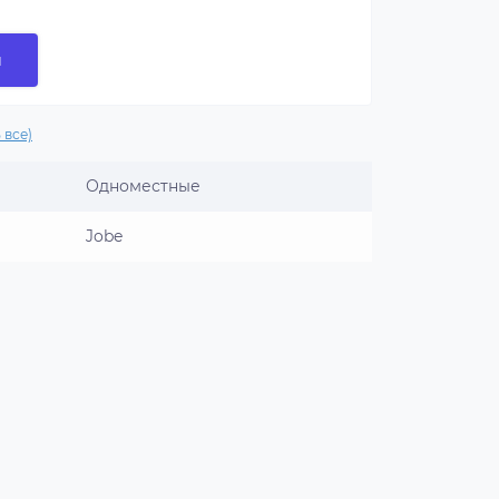
и
 все)
Одноместные
Jobe