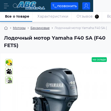
позвонить
Все о товаре
Характеристики
Отзывов
В
0
Моторы
Бензиновые
Лодочный мотор Yamaha F40 SA (F4
Лодочный мотор Yamaha F40 SA (F40
FETS)
на складе
5
5
25