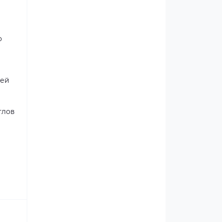
о
тей
тлов