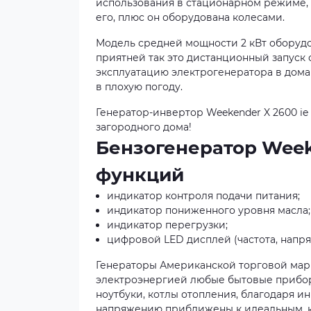
использования в стационарном режиме, н
его, плюс он оборудована колесами.
Модель средней мощности 2 кВт оборудов
приятней так это дистанционный запуск с
эксплуатацию электрогенератора в домаш
в плохую погоду.
Генератор-инвертор Weekender X 2600 i
загородного дома!
Бензогенератор Week
функций
индикатор контроля подачи питания;
индикатор пониженного уровня масла;
индикатор перегрузки;
цифровой LED дисплей (частота, напря
Генераторы Американской торговой мар
электроэнергией любые бытовые прибор
ноутбуки, котлы отопления, благодаря и
напряжению приближены к идеальным, к