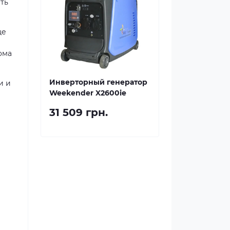
ть
ще
ома
Инверторный генератор
и и
Weekender X2600ie
31 509 грн.