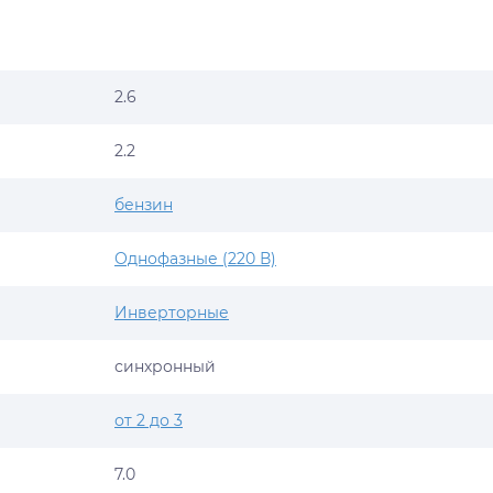
2.6
2.2
бензин
Однофазные (220 В)
Инверторные
синхронный
от 2 до 3
7.0