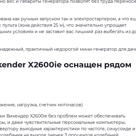
о вес и габариты генератора позволят без труда переноси
ана как ручным запуском так и электростартером, а что е
 пульта (зона действия 25 м), что значительно упрощает
них условиях и не заставит вас лишний раз выбегать из д
e надежный, практичный недорогой мини-генератор для дач
ender X2600ie оснащен рядом
жение, нагрузка, счетчик моточасов)
ки Викендер X2600ie без проблем может обеспечивать
ы, и даже чувствительные персональные компьютеры,
нвертору выходные характеристики по частоте, синусоиде и
олебания на выходе (менее 3 процентов колебаний