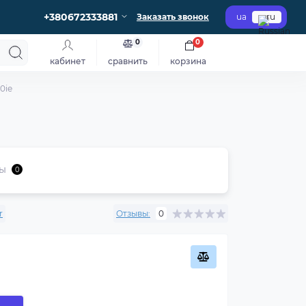
+380672333881
Заказать звонок
ua
ru
0
0
кабинет
сравнить
корзина
0ie
ы
0
r
Отзывы:
0