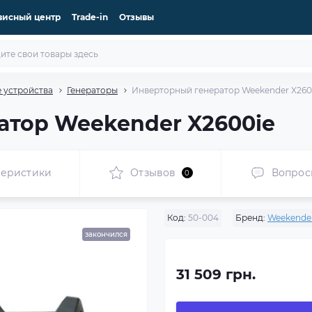
висный центр
Trade-in
Отзывы
 устройства
Генераторы
Инверторный генератор Weekender X260
атор Weekender X2600ie
теристики
Отзывов
Вопрос
0
Код:
50-004
Бренд:
Weekende
закончился
31 509 грн.