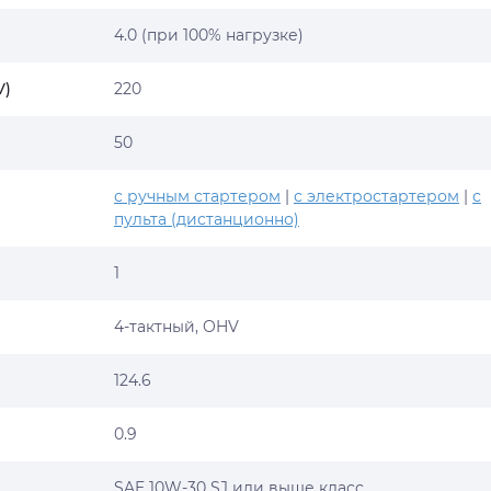
4.0 (при 100% нагрузке)
V)
220
50
с ручным стартером
|
с электростартером
|
с
пульта (дистанционно)
1
4-тактный, OHV
124.6
0.9
SAE 10W-30 SJ или выше класс