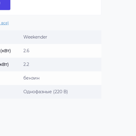
и
 все)
Weekender
(кВт)
2.6
кВт)
2.2
бензин
Однофазные (220 В)