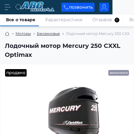
позвонить
Все о товаре
Характеристики
Отзывов
В
0
Моторы
Бензиновые
Лодочный мотор Mercury 250 CXXL 
Лодочный мотор Mercury 250 CXXL
Optimax
продано
закончился