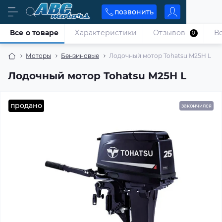
позвонить
Все о товаре
Характеристики
Отзывов
В
0
Моторы
Бензиновые
Лодочный мотор Tohatsu M25H L
Лодочный мотор Tohatsu M25H L
продано
закончился