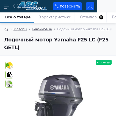
позвонить
Все о товаре
Характеристики
Отзывов
В
0
Моторы
Бензиновые
Лодочный мотор Yamaha F25 LC (F2
Лодочный мотор Yamaha F25 LC (F25
GETL)
на складе
5
5
25