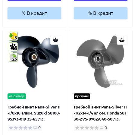
% В кредит
% В кредит
5
5
25
на складе
продано
Гребной винт Pana-Silver 11
Гребной винт Pana-Silver 11
-1/8x16 алюм. Suzuki 58100-
-1/2x14-1/4 алюм. Honda 581
95373-019 35-65 л.с.
30-ZV5-870ZA 40-50 л.с.
0
0