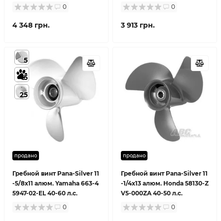
0
0
4 348 грн.
3 913 грн.
5
5
25
продано
продано
Гребной винт Pana-Silver 11
Гребной винт Pana-Silver 11
-5/8x11 алюм. Yamaha 663-4
-1/4x13 алюм. Honda 58130-Z
5947-02-EL 40-60 л.с.
V5-000ZA 40-50 л.с.
0
0