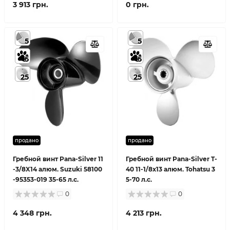
3 913 грн.
0 грн.
5
5
5
5
25
25
продано
продано
Гребной винт Pana-Silver 11
Гребной винт Pana-Silver T-
-3/8X14 алюм. Suzuki 58100
40 11-1/8x13 алюм. Tohatsu 3
-95353-019 35-65 л.с.
5-70 л.с.
0
0
4 348 грн.
4 213 грн.