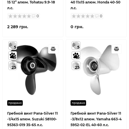
15 12” алюм. Tohatsu 9.9-18
40 11x15 алюм. Honda 40-50
л.с.
л.с.
0
0
2 289 грн.
0 грн.
5
5
5
5
25
25
продано
продано
Гребной винт Pana-Silver 11
Гребной винт Pana-Silver 11
-1/4x15 алюм. Suzuki 58100-
-3/8x12 алюм. Yamaha 663-4
95363-019 35-65 л.с.
5952-02-EL 40-60 л.с.