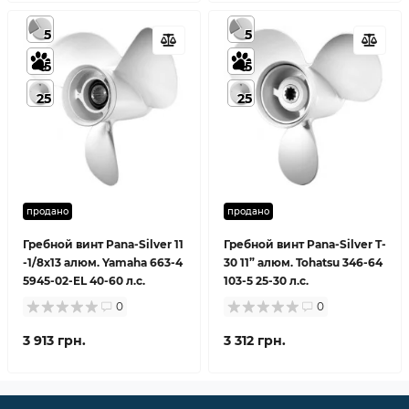
5
5
5
5
25
25
продано
продано
Гребной винт Pana-Silver 11
Гребной винт Pana-Silver T-
-1/8x13 алюм. Yamaha 663-4
30 11” алюм. Tohatsu 346-64
5945-02-EL 40-60 л.с.
103-5 25-30 л.с.
0
0
3 913 грн.
3 312 грн.