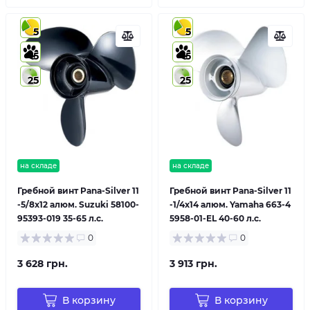
5
5
5
5
25
25
на складе
на складе
Гребной винт Pana-Silver 11
Гребной винт Pana-Silver 11
-5/8x12 алюм. Suzuki 58100-
-1/4x14 алюм. Yamaha 663-4
95393-019 35-65 л.с.
5958-01-EL 40-60 л.с.
0
0
3 628 грн.
3 913 грн.
В корзину
В корзину