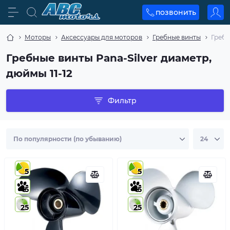
позвонить
Моторы
Аксессуары для моторов
Гребные винты
Гребн
Гребные винты Pana-Silver диаметр,
дюймы 11-12
Фильтр
5
5
5
5
25
25