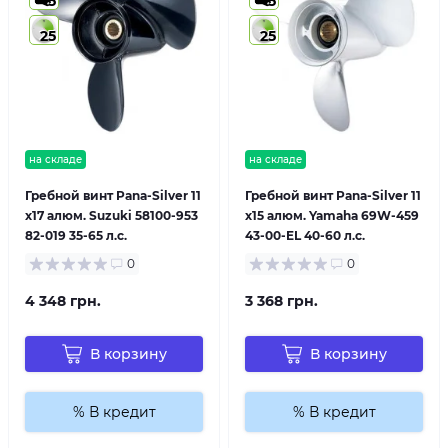
5
5
25
25
на складе
на складе
Гребной винт Pana-Silver 11
Гребной винт Pana-Silver 11
x17 алюм. Suzuki 58100-953
x15 алюм. Yamaha 69W-459
82-019 35-65 л.с.
43-00-EL 40-60 л.с.
0
0
4 348 грн.
3 368 грн.
В корзину
В корзину
% В кредит
% В кредит