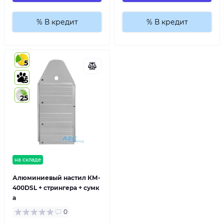
% В кредит
% В кредит
5
5
25
на складе
Алюминиевый настил КМ-
400DSL + стрингера + сумк
а
0