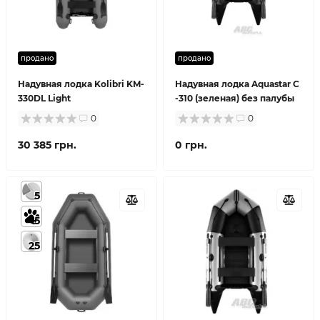
продано
продано
Надувная лодка Kolibri KM-
Надувная лодка Aquastar С
330DL Light
-310 (зеленая) без палубы
0
0
30 385 грн.
0 грн.
5
5
25