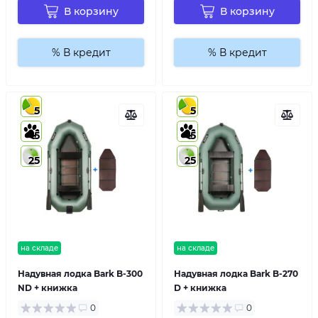
В корзину
В корзину
% В кредит
% В кредит
5
5
5
5
25
25
на складе
на складе
Надувная лодка Bark B-300
Надувная лодка Bark B-270
ND + книжка
D + книжка
0
0