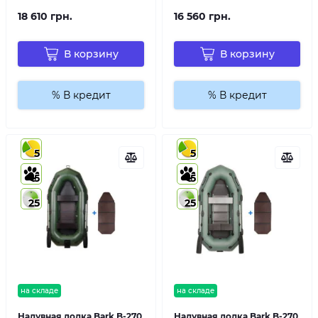
18 610 грн.
16 560 грн.
В корзину
В корзину
% В кредит
% В кредит
5
5
5
5
25
25
на складе
на складе
Надувная лодка Bark B-270
Надувная лодка Bark B-270