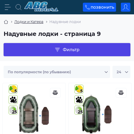
позвонить
Лодки и Катера
Надувные лодки
Надувные лодки - страница 9
Фильтр
5
5
5
5
25
25