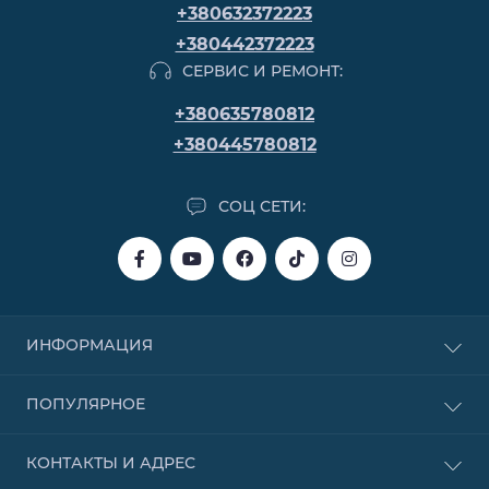
+380632372223
+380442372223
СЕРВИС И РЕМОНТ:
+380635780812
+380445780812
СОЦ СЕТИ:
ИНФОРМАЦИЯ
Покупка в кредит
ПОПУЛЯРНОЕ
Покупка в рассрочку
Покупка частями от Monobank
Бензиновые
КОНТАКТЫ И АДРЕС
Договор публичной оферты
Надувные лодки