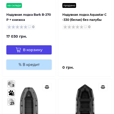
на складе
продано
Надувная лодка Bark B-270
Надувная лодка Aquastar С
P + книжка
-330 (белая) без палубы
0
0
17 030 грн.
В корзину
% В кредит
0 грн.
5
5
25