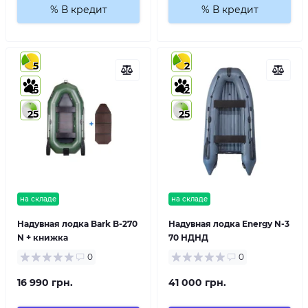
% В кредит
% В кредит
5
2
5
2
25
25
на складе
на складе
Надувная лодка Bark B-270
Надувная лодка Energy N-3
N + книжка
70 НДНД
0
0
16 990 грн.
41 000 грн.