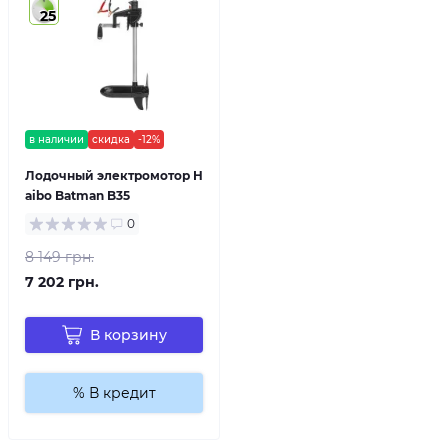
25
в наличии
скидка
-12%
Лодочный электромотор H
aibo Batman B35
0
8 149 грн.
7 202 грн.
В корзину
% В кредит