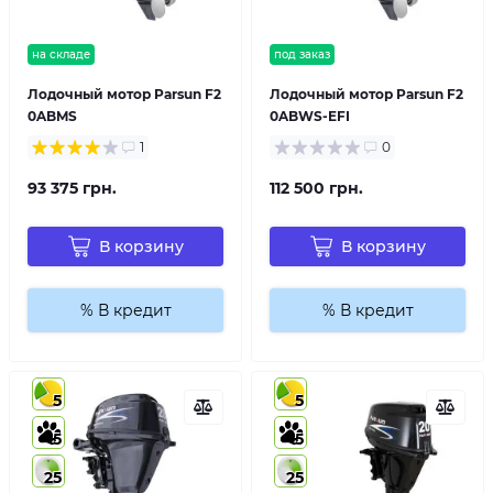
на складе
под заказ
Лодочный мотор Parsun F2
Лодочный мотор Parsun F2
0ABMS
0ABWS-EFI
1
0
93 375 грн.
112 500 грн.
В корзину
В корзину
% В кредит
% В кредит
5
5
5
5
25
25