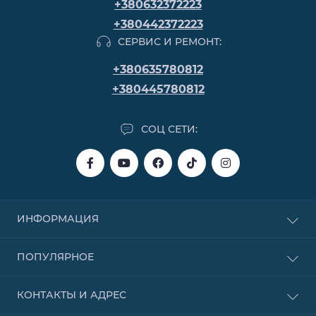
+380632372223
+380442372223
СЕРВИС И РЕМОНТ:
+380635780812
+380445780812
СОЦ СЕТИ:
ИНФОРМАЦИЯ
Покупка в кредит
ПОПУЛЯРНОЕ
Покупка в рассрочку
Покупка частями от Monobank
Бензиновые
КОНТАКТЫ И АДРЕС
Договор публичной оферты
Надувные лодки
Связаться с нами