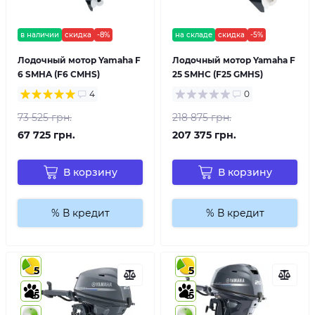
в наличии
скидка
-8%
на складе
скидка
-5%
Лодочный мотор Yamaha F
Лодочный мотор Yamaha F
6 SMHA (F6 CMHS)
25 SMHC (F25 GMHS)
4
0
73 525 грн.
218 875 грн.
67 725 грн.
207 375 грн.
В корзину
В корзину
% В кредит
% В кредит
5
5
5
5