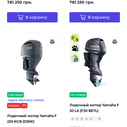
761 250 грн.
761 250 грн.
В корзину
В корзину
5
5
25
под заказ
на складе
digital electronic control
Лодочный мотор Yamaha F
скидка
-7%
30 LA (F30 BETL)
Лодочный мотор Yamaha F
0
225 NCB (DBW)