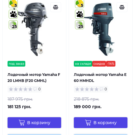
5
5
5
5
25
25
под заказ
на складе
скидка
-14%
Лодочный мотор Yamaha F
Лодочный мотор Yamaha E
20 LMHB (F20 GMHL)
60 HMHDL
0
0
187 975 грн.
218 875 грн.
181 125 грн.
189 000 грн.
В корзину
В корзину