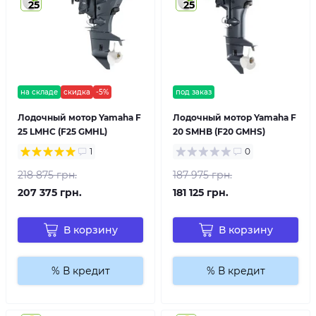
25
25
на складе
скидка
-5%
под заказ
Лодочный мотор Yamaha F
Лодочный мотор Yamaha F
25 LMHC (F25 GMHL)
20 SMHB (F20 GMHS)
1
0
218 875 грн.
187 975 грн.
207 375 грн.
181 125 грн.
В корзину
В корзину
% В кредит
% В кредит