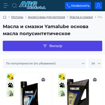
позвонить
Моторы
Аксессуары для моторов
Масла и смазки
Масл
Масла и смазки Yamalube основа
масла полусинтетическое
Фильтр
5
5
5
5
25
25