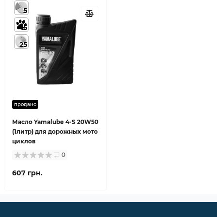
5
5
25
продано
Масло Yamalube 4-S 20W50
(1литр) для дорожных мото
циклов
0
607 грн.