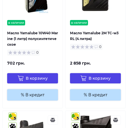
в наличии
в наличии
Масло Yamalube 10W40 Mar
Масло Yamalube 2M TC-w3
ine (1 литр) полусинтетиче
RL (4 литра)
ское
0
0
702 грн.
2 858 грн.
В корзину
В корзину
% В кредит
% В кредит
5
5