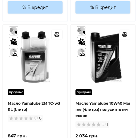
% В кредит
% В кредит
5
5
5
5
25
25
продано
продано
Масло Yamalube 2M TC-w3
Масло Yamalube 10W40 Mar
RL (1литр)
ine (4литра) полусинтетич
еское
0
1
847 грн.
2 034 грн.