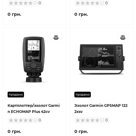
0
0
0 грн.
0 грн.
продано
продано
Картплоттер/эхолот Garmi
Эхолот Garmin GPSMAP 122
n ECHOMAP Plus 42cv
2xsv
0
0
0 грн.
0 грн.