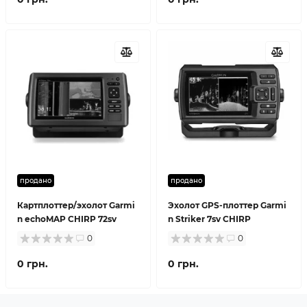
продано
продано
Картплоттер/эхолот Garmi
Эхолот GPS-плоттер Garmi
n echoMAP CHIRP 72sv
n Striker 7sv CHIRP
0
0
0 грн.
0 грн.