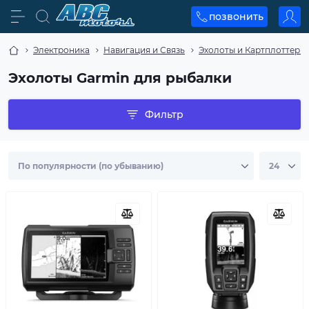
позвонить
Электроника
Навигация и Связь
Эхолоты и Картплоттеры
Эхолоты Garmin для рыбалки
Фильтр