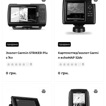
продано
продано
Эхолот Garmin STRIKER Plu
Картплоттер/эхолот Garmi
s 7cv
n echoMAP 52dv
0
0
0 грн.
0 грн.