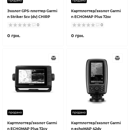
продано
продано
Эхолот GPS-плоттер Garmi
Картплоттер/эхолот Garmi
n Striker 5cv (dv) CHIRP
n ECHOMAP Plus 72sv
0
0
0 грн.
0 грн.
продано
продано
Картплоттер/эхолот Garmi
Картплоттер/эхолот Garmi
n ECHOMAP Plus 72cv
n echoMAP 42dv