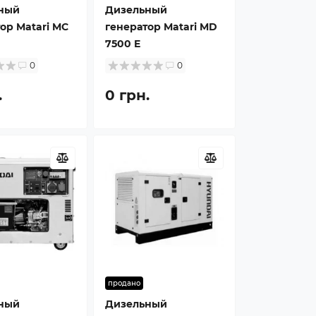
ный
Дизельный
ор Matari MC
генератор Matari MD
7500 E
0
0
.
0 грн.
продано
ный
Дизельный