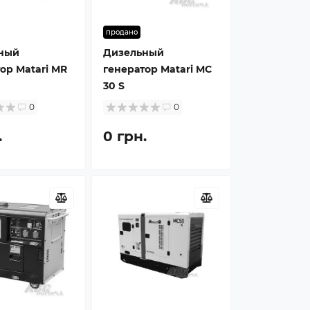
продано
ный
Дизельный
ор Matari MR
генератор Matari MC
30 S
0
0
.
0 грн.