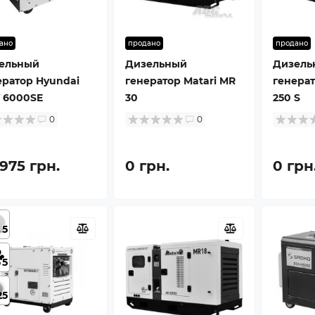
ано
продано
продано
ельный
Дизельный
Дизель
ератор Hyundai
генератор Matari MR
генерат
 6000SE
30
250 S
0
0
975 грн.
0 грн.
0 грн
5
5
25