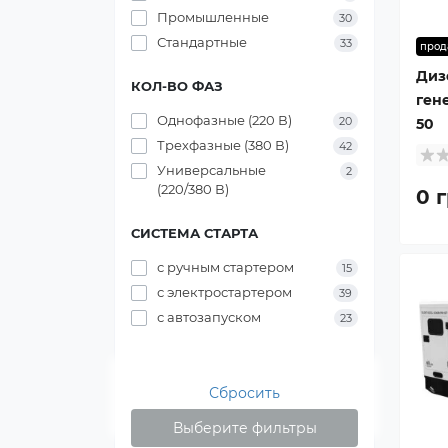
Промышленные
30
Стандартные
33
прод
Диз
КОЛ-ВО ФАЗ
ген
Однофазные (220 В)
20
50
Трехфазные (380 В)
42
Универсальные
2
(220/380 В)
0 г
СИСТЕМА СТАРТА
с ручным стартером
15
с электростартером
39
с автозапуском
23
Сбросить
Выберите фильтры