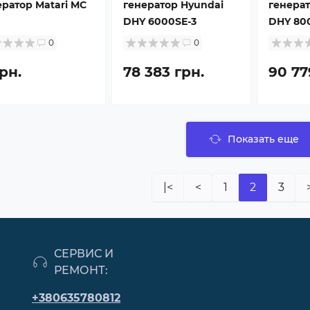
ератор Matari MC
генератор Hyundai
генерат
DHY 6000SE-3
DHY 80
0
0
рн.
78 383 грн.
90 77
Показать еще
|<
<
1
2
3
СЕРВИС И
РЕМОНТ:
+380635780812