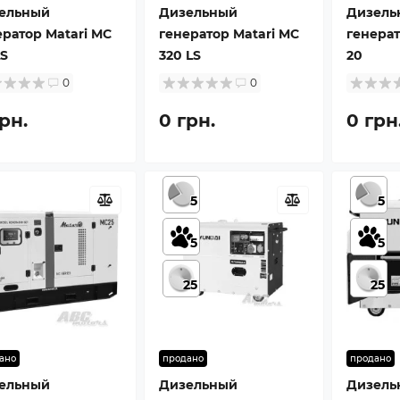
ельный
Дизельный
Дизель
ератор Matari MC
генератор Matari MC
генерат
LS
320 LS
20
0
0
рн.
0 грн.
0 грн
5
5
5
5
25
25
ано
продано
продано
ельный
Дизельный
Дизель