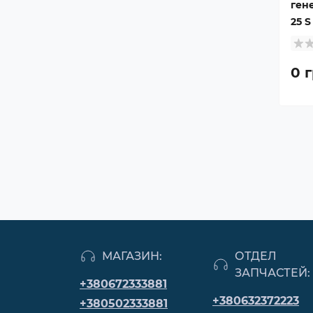
ген
гидравлические шланги
Якорные лебедки, веревки,
25 S
пульты д/у
Рули, штурвалы, рулевые колеса
Якоря для лодок
0 г
Тросы газ/реверс
МАГАЗИН:
ОТДЕЛ
ЗАПЧАСТЕЙ:
+380672333881
+380632372223
+380502333881