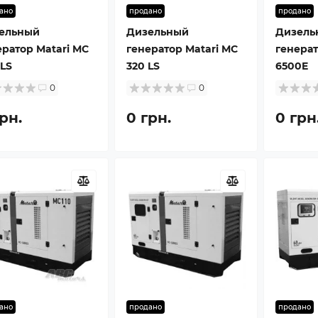
ано
продано
продано
ельный
Дизельный
Дизель
ератор Matari MC
генератор Matari MC
генера
 LS
320 LS
6500E
0
0
рн.
0 грн.
0 грн
ано
продано
продано