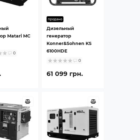
продано
ный
Дизельный
ор Matari MC
генератор
Konner&Sohnen KS
6100HDE
0
0
.
61 099 грн.