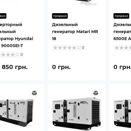
ано
продано
продано
ерторный
Дизельный
Дизель
ельный
генератор Matari MR
генера
ератор Hyundai
18
6500E 
 9000SEI-T
0
0
 850 грн.
0 грн.
0 грн