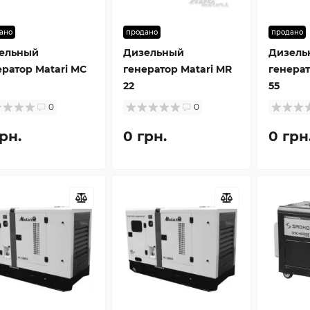
ано
продано
продано
ельный
Дизельный
Дизель
ератор Matari MC
генератор Matari MR
генерат
22
55
0
0
рн.
0 грн.
0 грн