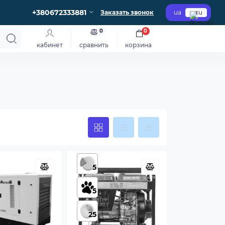
+380672333881
Заказать звонок
ua
ru
0
0
кабинет
сравнить
корзина
5
5
25