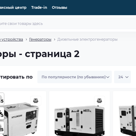
висный центр
Trade-in
Отзывы
 устройства
Генераторы
Дизельные электрогенераторы
ры - страница 2
тировать по
5
5
25