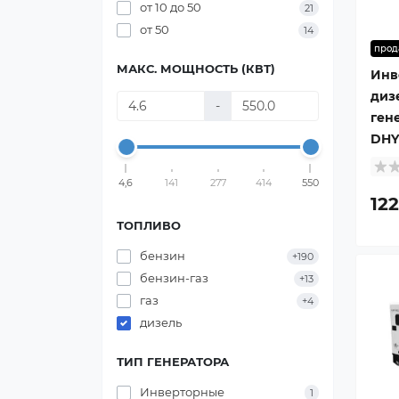
от 10 до 50
21
от 50
14
прод
МАКС. МОЩНОСТЬ (КВТ)
Инв
диз
-
ген
DHY
4,6
141
277
414
550
122
ТОПЛИВО
бензин
+190
бензин-газ
+13
газ
+4
дизель
ТИП ГЕНЕРАТОРА
Инверторные
1