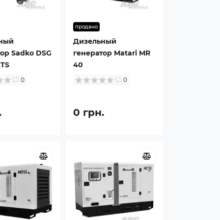
продано
ный
Дизельный
тор Sadko DSG
генератор Matari MR
ATS
40
0
0
.
0 грн.