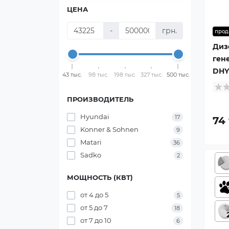
ЦЕНА
-
грн.
прод
Диз
ген
DHY
43 тыс.
98 тыс.
198 тыс.
327 тыс.
500 тыс.
ПРОИЗВОДИТЕЛЬ
Hyundai
17
74 
Konner & Sohnen
9
Matari
36
Sadko
2
МОЩНОСТЬ (КВТ)
от 4 до 5
5
от 5 до 7
18
от 7 до 10
6