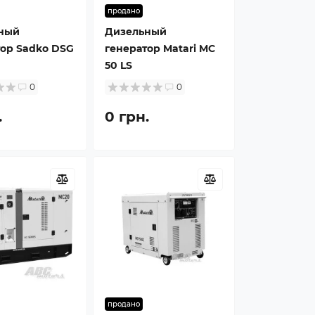
продано
ный
Дизельный
тор Sadko DSG
генератор Matari MC
50 LS
0
0
.
0 грн.
продано