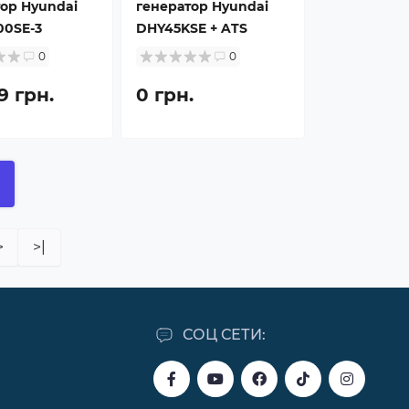
ор Hyundai
генератор Hyundai
00SE-3
DHY45KSE + ATS
0
0
9 грн.
0 грн.
>
>|
СОЦ СЕТИ: